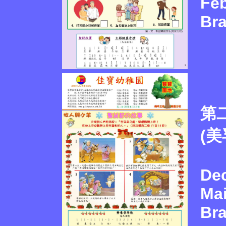
Feb
Br
第二
(
De
Ma
Br