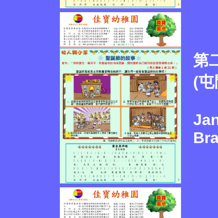
第
(屯
Ja
Br