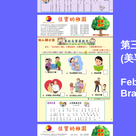
第
(
Feb
Br