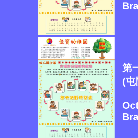
Br
第一
(屯
Oc
Br