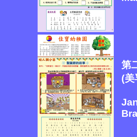
第
(
Jan
Br