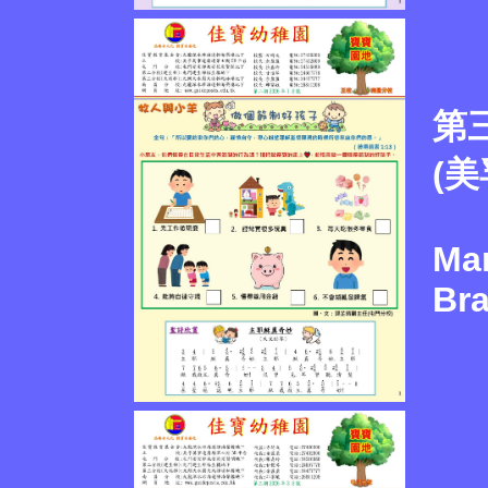
第
(
Mar
Br