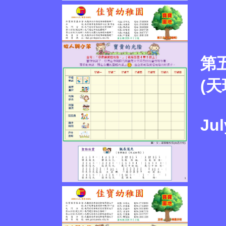
第
(天
Jul