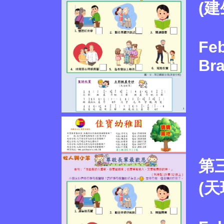
(建
Feb
Br
第
(天