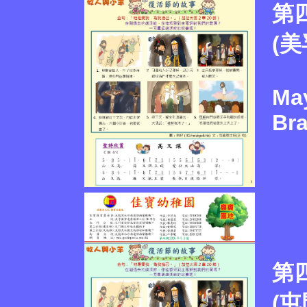
第
(
May
Br
第
(屯