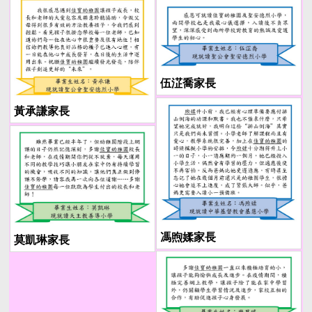
伍淽喬家長
黃承謙家長
馮煦媃家長
莫凱琳家長