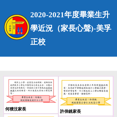
2020-2021年度畢業生升
學近況（家長心聲)-美孚
正校
何積汶家長
許倖銚家長