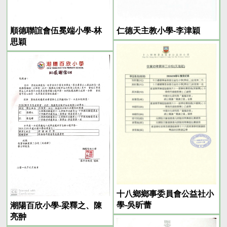
順德聯誼會伍冕端小學-林
仁德天主教小學-李津穎
思穎
十八鄉鄉事委員會公益社小
學-吳昕蕾
潮陽百欣小學-梁釋之、陳
亮翀