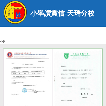
小學讚賞信-天瑞分校
小學