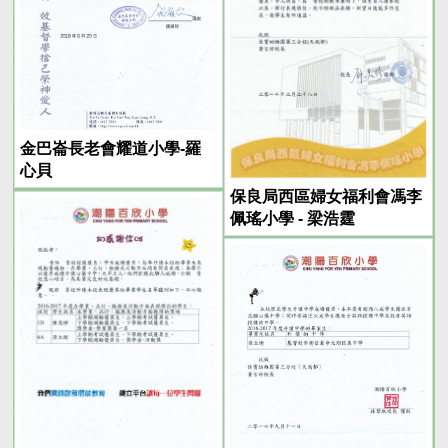
金巴崙長老會耀道小學-羅
心貝
保良局西區婦女福利會馮李
佩瑤小學 - 梁浩霆