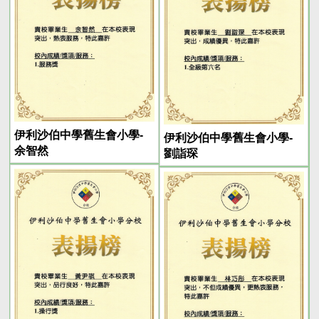
伊利沙伯中學舊生會小學-
伊利沙伯中學舊生會小學-
余智然
劉詣琛