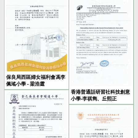
保良局西區婦女福利會馮李
佩瑤小學 - 梁浩霆
香港普通話研習社科技創意
小學-李祺雋、丘熙正