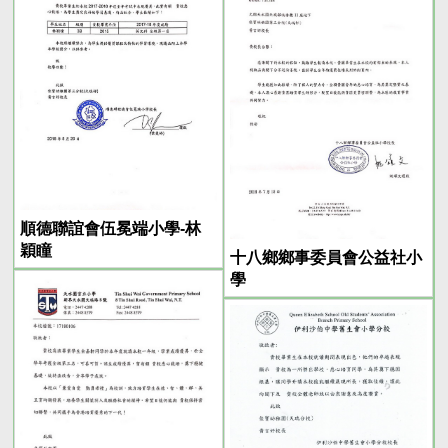
順德聯誼會伍冕端小學-林
穎瞳
十八鄉鄉事委員會公益社小
學