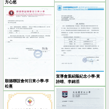
方心悠
宣導會葉紹蔭紀念小學-黃
順德聯誼會何日東小學-李
詩晴、李錦滔
松熹