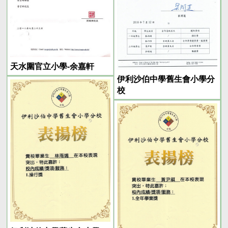
天水圍官立小學-余嘉軒
伊利沙伯中學舊生會小學分
校