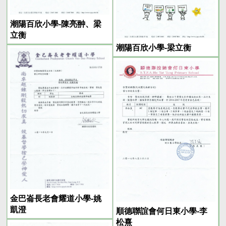
潮陽百欣小學-陳亮翀、梁
立衡
潮陽百欣小學-梁立衡
金巴崙長老會耀道小學-姚
凱澄
順德聯誼會何日東小學-李
松熹